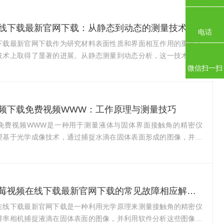
草莓视频在线下载最新官网下载：从静态到动态的测量技术进展
电话
下载最新官网下载作为研究材料表面性质和界面相互作用的重要工
技术上取得了显著的进展。从静态测量到动态分析，这一技术不仅
准确性，还拓展了其应用领域。在静态测量方面，草莓视频在线下
微信扫一扫
载已经发展出了多种测试方法，如座滴法、俘虏气泡法等。这些方
体与固体表面接触时的水滴形状，自动计算出接触角的值，为材料
能提供了直观的量化指标。静态接触角的测量对于评估材料的表面
频下载免费视频WWW：工作原理与测量技巧
性质具有重要意义。然而，随着科学技术的发展，对材料表面性质
免费视频WWW是一种用于测量液体与固体界面接触角的精密仪
多样化，...
理基于光学成像技术，通过捕捉水滴在固体表面形成的图像，并利
件自动计算接触角的大小。在工作时，草莓视频下载免费视频
过微量注射器将一小滴液体精确地滴加到固体样本上。随着液滴的
摄像头即刻捕捉其形状和轮廓。这一过程中，液滴分配系统确保了
形状的一致性，而样品台则允许固定和精细调整被测样本的位置。
简述光学草莓视频在线下载最新官网下载的常见故障相应解决方法
处理软件会对捕捉到的液滴图像进行分析。通过分析液滴的外形和
在线下载最新官网下载是一种利用光学原理来测量接触角的精密仪
自动计算出...
辨率相机捕捉液滴在固体表面的图像，并利用软件分析这些图像，