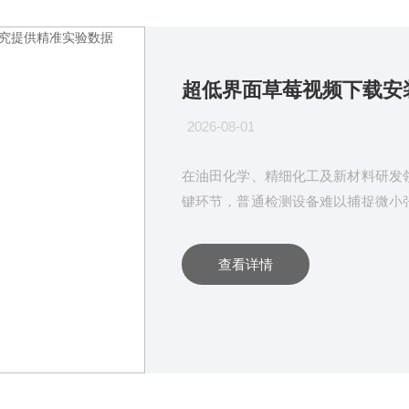
2026-08-01
在油田化学、精细化工及新材料研发
键环节，普通检测设备难以捕捉微小
间界面作用力设计，可精准测定两相
控，超低界面草莓视频下载安装无限
查看详情
精准实验数据。1、精密动力升降平
调定位。运行过程无明显抖动与位移
力检...