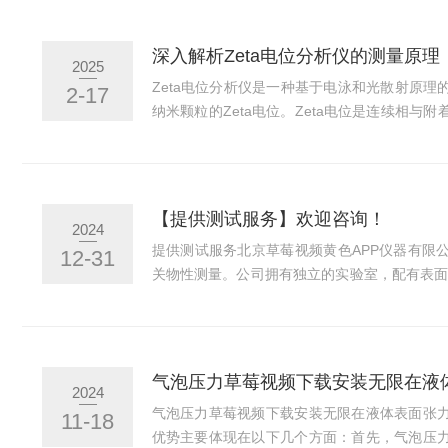
深入解析Zeta电位分析仪的测量原理
2025
Zeta电位分析仪是一种基于电泳和光散射原
2-17
纳米颗粒的Zeta电位。Zeta电位是连续相与
的电势差，是表征粒子表面电荷状态的一个重
依赖于电泳迁移率的测定。当电场施加于电解
粒子会受到电场力的作用而向相反电荷的电极
会倾向于对抗这种运动。当这两种力达到平衡
【提供测试服务】欢迎咨询！
2024
个速度被称为电泳迁移率。通过测量电泳迁移率，
提供测试服务北京草莓视频黄色APP仪器有限
12-31
关物性测量。公司拥有独立的实验室，配有表面
德飞Dataphysics、布鲁克Brukeralic
理论知识和测试经验，可帮助您设计测量方案
您有相关的测试需求，欢迎与我司联系。我司
下载最新官网下载表/界面草莓视频下载安装无
气泡压力草莓视频下载安装无限在液
2024
仪乳液（悬浮液）稳定性测量仪固体Zeta电位测
气泡压力草莓视频下载安装无限在液体表面张
11-18
优势主要体现在以下几个方面：首先，气泡压