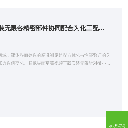
超低界面草莓视频下载安装无限各精密部件协同配合为化工配方研究提供精准实验数据
领域，液体界面参数的精准测定是配方优化与性能验证的关
张力数值变化。超低界面草莓视频下载安装无限针对微小区
液体的界面张力参数。依托各精密部件的协同配合与精准调
可稳定完成微量数值检测，为化工配方研究与性能评估提供
台升降平台用于承载样品器皿，可实现微米级平稳升降与微
偏差，能够精准控制液滴生成、成型与接触状态，为界面张
在线咨询