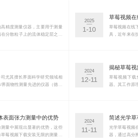
2025
理的高精度测量仪器，主要用于测量
草莓视频在线
1-10
附着在分散粒子上的流体稳定层之间
具，近年来在
要参数。该分析仪的测量原理主要
提高了测量的
质溶液中的悬浮带电粒子时，这些
载最新官网下
移动。同时，作用于粒子的粘性力
法通过记录液
时，粒子将以恒定的速度运动，这
表面的润湿性
揭秘草莓视
2024
并结...
能、粘附力等
公司尤其擅长界面科学研究领域相
草莓视频下载
12-11
的研究需求日益
/界面物性测量先进的仪器（德国
器。其工作原
ona），我司技术团队具有丰富的界面科学
用图像处理软
，提供专业、准确的测试服务。如
WWW首先通
实验室现有仪器光学草莓视频在线
形成，高精度
限（粘附力测量仪）微滴脱粘测量
液滴的体积和
体表面张力测量中的优势
2024
量仪三维表面测量仪—每台...
接下来，图像
力测量中展现出显著的优势，这些
光学草莓视频
11-11
尺寸，软件可以
力草莓视频下载安装无限的测量原
器，通过高分