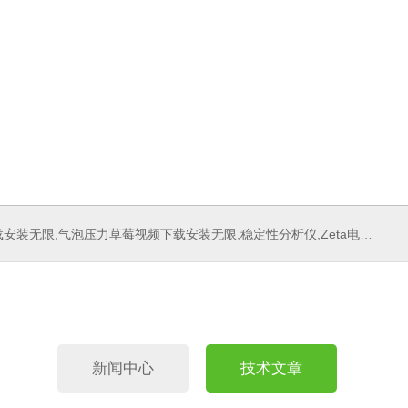
稳定性分析仪,Zeta电位分析仪,三维形貌测量仪,微滴脱粘测量仪,扩张流变测量仪,刀具测量仪,多重光散射仪
新闻中心
技术文章