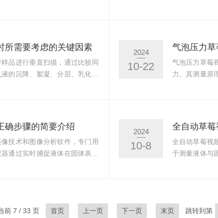
且直接，使得测量过程简洁高效。
精确计算出液
气泡，从而准确反映液体的表面张
墨、涂料、农
限具有较高的测量精度。由于采用
最新官网下载
够实时监测并记录气泡压力的变
决方法：1、
时所需要考虑的关键因素
气泡压力草
2024
度测量对于科学研究、工业生产等
本身问题等。
对样品进行垂直扫描，通过比较同
气泡压力草莓
10-22
备是否需要校准或
乳液的沉降、絮凝、分层、乳化等
力。其测量原
、食品、制药等行业中，用于评估
一根特制的毛
配方稳定性以及计算产品货架期。
时，会在毛细
要考虑多个关键因素。以下是一些
产生一定的压
确定您需要的测试方法和功能。不
气泡的压力，
正确步骤的简要介绍
2024
、稳定性指标测...
下载安装无限
摄像技术和图像分析软件，专门用
全自动草莓视
10-8
力草莓视频下载
仪器通过实时捕捉液体在固体表面
于测量液体与
高分辨率的视频摄像技术和*的数
统和计算机多
分辨率测量。以下是视频草莓视频
像处理技术精
望能够帮助到您。1、准备工作：
构成，每个部
作状态。检查电源连接和表面的清
1、样品台：
前 7 / 33 页
首页
上一页
下一页
末页
跳转到第
已经校准。校准过程可能需要使用
制成。它具有