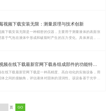
滴的接触角，广泛应用于硅晶、液晶、玻璃、纤维、合成材料、油
药等领域，用于测试液体对固体的浸润性。光学草莓视频在线下载
在日常使用中可能会遇到故障，以下是一些常见的故障及相应的解
测量结果不稳定可能原因：环境条件不稳定、样品表面不干净、设备
莓视频下载安装无限：测量原理与技术创新
解决方法：确保实验室环境恒温恒湿，保持样品表面清洁，检查设
视频下载安装无限是一种精密的仪器，主要用于测量液体的表面张
维护...
理基于气泡在液体中形成和破裂时产生的压力变化。具体来说，当
细管浸入被测液体中，并通过毛细管向液体中注入气体或惰性气体
管端形成气泡。由于液体的表面张力，气泡在形成和破裂过程中会
力变化，这个压力变化与液体的表面张力成正比。因此，通过测量
可以推算出液体的表面张力。在技术创新方面，气泡压力草莓视频
全自动草莓视频在线下载最新官网下载各组成部件的功能特点分享
不断引入新技术以提高测量的准确性和效率。例如，现代的气泡压
频在线下载最新官网下载是一种高精度、高自动化的实验设备，用
安装无限通常采用灵...
固体之间的接触角，评估液体对固体的浸润性。该设备基于光学系
媒体技术，通过CCD摄像头捕捉液滴在固体表面的影像，并利用图
确计算接触角。全自动草莓视频在线下载最新官网下载由多个部件
件都发挥着重要的功能，下面将详细介绍各组成部件的功能特点。
样品台是支撑待测固体样品的平台，通常由不锈钢或其他耐腐蚀材料
页
平整的表面，确保样品放置稳固，以便进行接触角测量。2、摄像