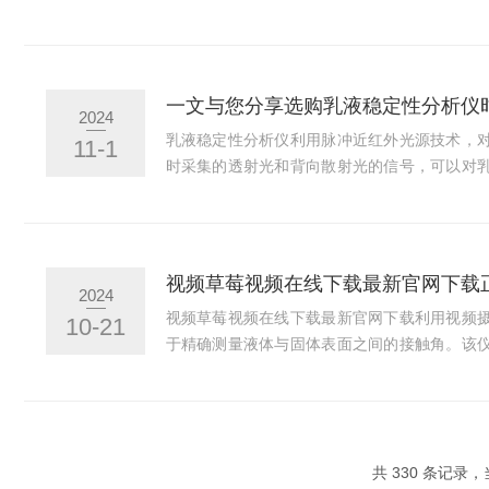
理基于气泡的形成和破裂过程，这一方法快速
通过精确控制气体压力，仪器能够生成稳定的
力特性。其次，气泡压力草莓视频下载安装无
了先进的传感器技术和数据处理算法，仪器能
一文与您分享选购乳液稳定性分析仪
2024
化，进而计算出精确的表面张力值。这种高精
乳液稳定性分析仪利用脉冲近红外光源技术，
11-1
领域具有重要意义。此外，气泡压力张...
时采集的透射光和背向散射光的信号，可以对
现象进行定量研究。该仪器主要应用于化妆品
乳化剂等原料对配方稳定性的影响，加速考察
选购乳液稳定性分析仪是一个重要的决策，需
需要考虑的因素：1、测试方法和功能：首先，
视频草莓视频在线下载最新官网下载
2024
同的仪器可能具有不同的测试方法，例如粒径分析
视频草莓视频在线下载最新官网下载利用视频
10-21
于精确测量液体与固体表面之间的接触角。该
上的动态行为，如液滴形成、前沿移动等，结合
据处理能力，能够实现对接触角的高精度、高
在线下载最新官网下载正确步骤的简要介绍，希
在开始操作之前，确保测量仪器处于稳定的工
共 330 条记录，当
洁程度。2、校准：在进行测量之前，确保仪器